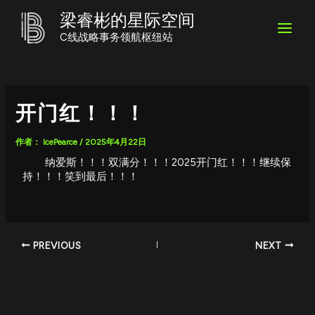
跳
Post
Main
梁睿彬的星际空间
至
navigation
内
C线战略事务领航枢纽站
Menu
容
开门红！！！
作者：
IcePearce
/
2025年4月22日
纳爱斯！！！双满分！！！2025开门红！！！继续保
持！！！笑到最后！！！
PREVIOUS
NEXT